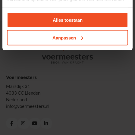
Alles toestaan
Aanpassen
Voermeesters
Marsdijk 31
4033 CC Lienden
Nederland
info@voermeesters.nl
Facebook
Instagram
YouTube
LinkedIn