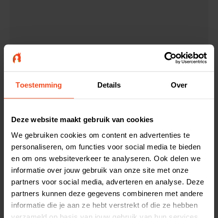
Toestemming
Details
Over
Deze website maakt gebruik van cookies
We gebruiken cookies om content en advertenties te
personaliseren, om functies voor social media te bieden
en om ons websiteverkeer te analyseren. Ook delen we
informatie over jouw gebruik van onze site met onze
partners voor social media, adverteren en analyse. Deze
partners kunnen deze gegevens combineren met andere
Voermeesters Ruwvoermix Royaal
informatie die je aan ze hebt verstrekt of die ze hebben
De complete ruwvoermix voor alle paarden en pony’s
verzameld op basis van jouw gebruik van hun services.