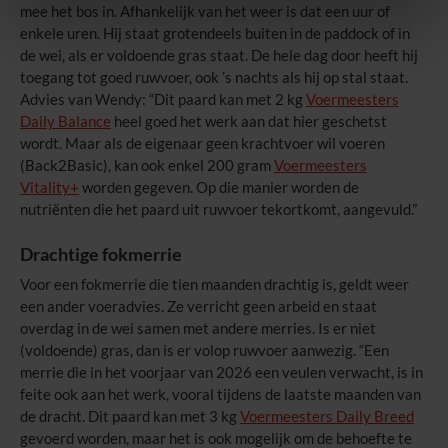
mee het bos in. Afhankelijk van het weer is dat een uur of
enkele uren. Hij staat grotendeels buiten in de paddock of in
de wei, als er voldoende gras staat. De hele dag door heeft hij
toegang tot goed ruwvoer, ook ’s nachts als hij op stal staat.
Advies van Wendy: “Dit paard kan met 2 kg
Voermeesters
Daily Balance
heel goed het werk aan dat hier geschetst
wordt. Maar als de eigenaar geen krachtvoer wil voeren
(Back2Basic), kan ook enkel 200 gram
Voermeesters
Vitality+
worden gegeven. Op die manier worden de
nutriënten die het paard uit ruwvoer tekortkomt, aangevuld.”
Drachtige fokmerrie
Voor een fokmerrie die tien maanden drachtig is, geldt weer
een ander voeradvies. Ze verricht geen arbeid en staat
overdag in de wei samen met andere merries. Is er niet
(voldoende) gras, dan is er volop ruwvoer aanwezig. “Een
merrie die in het voorjaar van 2026 een veulen verwacht, is in
feite ook aan het werk, vooral tijdens de laatste maanden van
de dracht. Dit paard kan met 3 kg
Voermeesters Daily Breed
gevoerd worden, maar het is ook mogelijk om de behoefte te