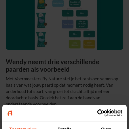
Wendy neemt drie verschillende
paarden als voorbeeld
Met Voermeesters By Nature stel je het rantsoen samen op
basis van wat jouw paard op dat moment nodig heeft. Van
onderhoud tot sport, van groei tot dracht, altijd met een
doordachte basis. Ontdek het zelf aan de hand van
onderstaande voorbeelden.
Sportpaard (M-springen)
Toestemming
Details
Over