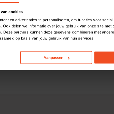
0 kg. Daarnaast is Voermeesters Sport Torso te bestellen in bulk. 
 van cookies
contact met je op.
ent en advertenties te personaliseren, om functies voor social
. Ook delen we informatie over jouw gebruik van onze site met 
e. Deze partners kunnen deze gegevens combineren met andere i
ucten, lijnzaad, havermoutpellets, luzerne, tarwe, soja-olie, vitam
erzameld op basis van jouw gebruik van hun services.
Aanpassen
n andere
verkooppunten
(m.u.v. Pets Place/Boerenbond). Ligt het 