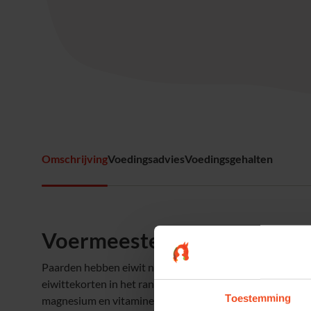
Omschrijving
Voedingsadvies
Voedingsgehalten
Voermeesters Sport Torso
Paarden hebben eiwit nodig. Goed ruwvoer voorziet norm
eiwittekorten in het rantsoen aan te vullen indien het 
Toestemming
magnesium en vitamine E. In combinatie met goed ruwvo