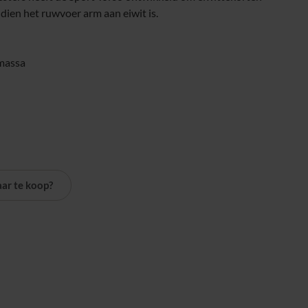
ndien het ruwvoer arm aan eiwit is.
massa
ar te koop?