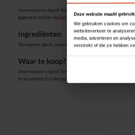
Voermeesters Sport Torso is verkrijgbaar in zakken van 2
Deze website maakt gebruik
gegevens achter via
het contactformulier
, dan nemen we 
We gebruiken cookies om cont
websiteverkeer te analyseren
Ingrediënten
media, adverteren en analys
Tarwegries, gerst, maisvoermeel, haver, melasse, sojaprod
verstrekt of die ze hebben v
Waar te koop?
Voermeesters Sport Torso is verkrijgbaar bij Welkoop e
in de winkel of in de
webshop
besteld worden.