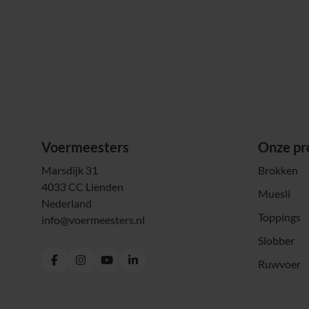
Voermeesters
Onze pr
Marsdijk 31
Brokken
4033 CC Lienden
Muesli
Nederland
Toppings
info@voermeesters.nl
Slobber
Ruwvoer
Facebook
Instagram
YouTube
LinkedIn