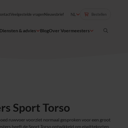
NL
Bestellen
ontact
Veelgestelde vragen
Nieuwsbrief
Diensten & advies
Blog
Over Voermeesters
s Sport Torso
Goed ruwvoer voorziet normaal gesproken voor een groot
esters heeft de Sport Torso ontwikkeld om eiwittekorten