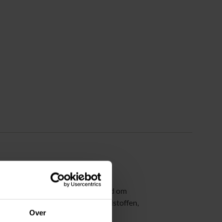
s heeft de Sport Torso ontwikkeld om
rok met extra eiwithoudende grondstoffen,
Over
assa ondersteunen.